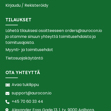
Kirjaudu / Rekisteröidy
TILAUKSET
Lähetä tilauksesi osoitteeseen
orders@aurocon.io
ja otamme sinuun yhteyttä toimitusehdoista ja
toimitusajoista.
Myynti- ja toimitusehdot
Tietosuojakäytäntö
OTA YHTEYTTÄ
Avaa tukilippu
support@aurocon.io
+45 70 60 33 44
Alexander Foss Gade 13, 1. tv. 9000 Aalborg,