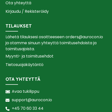
Ota yhteyttä
Kirjaudu / Rekisteröidy
TILAUKSET
Lähetä tilauksesi osoitteeseen
orders@aurocon.io
ja otamme sinuun yhteyttä toimitusehdoista ja
toimitusajoista.
Myynti- ja toimitusehdot
Tietosuojakäytäntö
OTA YHTEYTTÄ
Avaa tukilippu
support@aurocon.io
+45 70 60 33 44