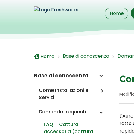
Salta al contenuto principale
Home
Base di conoscenza
Domand
Home
Base di conoscenza
Co
Come Installazioni e
Modific
Servizi
Domande frequenti
L'Auro
ratto 
FAQ – Cattura
rapida
accessoria (cattura